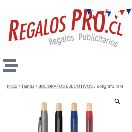
Inicio
/
Tienda
/
BOLÍGRAFOS EJECUTIVOS
/
Bolígrafo KIM