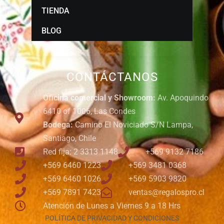
TIENDA
BLOG
CONTÁCTANOS
Oficina comercial y Showroom:
Av. Apoquindo
6410 of 1006, Las Condes
Bodega:
Camino El Noviciado S/N Lampa,
Santiago, Chile
Red fija: 2 3313 1148
+569 9132 7186
+569 6460 1223
+569 3481 0368
+569 6460 1026
+569 5903 9820
+569 7891 7423
ventas@regalospro.cl
Atención de Lunes a Viernes 9 a 18 Hrs
POLÍTICA DE PRIVACIDAD Y CONDICIONES