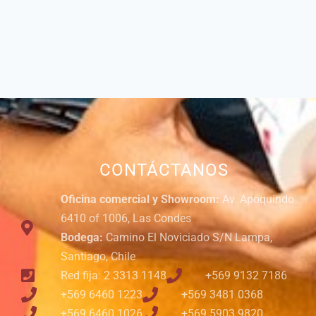
CONTÁCTANOS
Oficina comercial y Showroom:
Av. Apoquindo
6410 of 1006, Las Condes
Bodega:
Camino El Noviciado S/N Lampa,
Santiago, Chile
Red fija: 2 3313 1148
+569 9132 7186
+569 6460 1223
+569 3481 0368
+569 6460 1026
+569 5903 9820