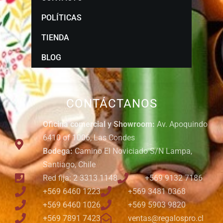
POLÍTICAS
TIENDA
BLOG
CONTÁCTANOS
Oficina comercial y Showroom:
Av. Apoquindo
6410 of 1006, Las Condes
Bodega:
Camino El Noviciado S/N Lampa,
Santiago, Chile
Red fija: 2 3313 1148
+569 9132 7186
+569 6460 1223
+569 3481 0368
+569 6460 1026
+569 5903 9820
+569 7891 7423
ventas@regalospro.cl