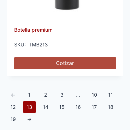
Botella premium
SKU: TMB213
Cotizar
←
1
2
3
…
10
11
12
13
14
15
16
17
18
19
→