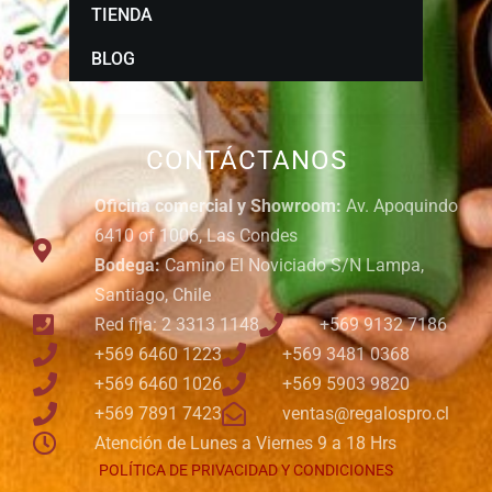
TIENDA
BLOG
CONTÁCTANOS
Oficina comercial y Showroom:
Av. Apoquindo
6410 of 1006, Las Condes
Bodega:
Camino El Noviciado S/N Lampa,
Santiago, Chile
Red fija: 2 3313 1148
+569 9132 7186
+569 6460 1223
+569 3481 0368
+569 6460 1026
+569 5903 9820
+569 7891 7423
ventas@regalospro.cl
Atención de Lunes a Viernes 9 a 18 Hrs
POLÍTICA DE PRIVACIDAD Y CONDICIONES