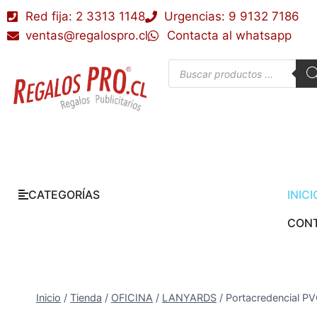
Red fija: 2 3313 1148
Urgencias: 9 9132 7186
ventas@regalospro.cl
Contacta al whatsapp
CATEGORÍAS
INICI
CON
Inicio
/
Tienda
/
OFICINA
/
LANYARDS
/
Portacredencial PV