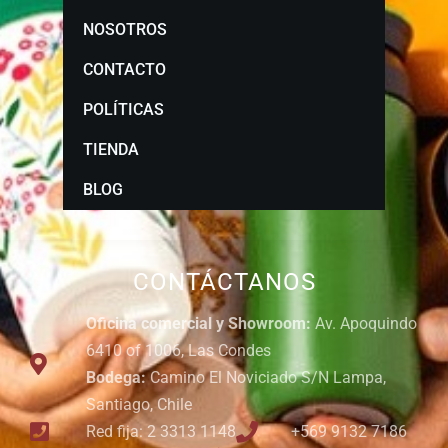
NOSOTROS
CONTACTO
POLÍTICAS
TIENDA
BLOG
CONTÁCTANOS
Oficina comercial y Showroom:
Av. Apoquindo
6410 of 1006, Las Condes
Bodega:
Camino El Noviciado S/N Lampa,
Santiago, Chile
Red fija: 2 3313 1148
+569 9132 7186