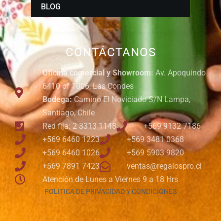
BLOG
CONTÁCTANOS
Oficina comercial y Showroom:
Av. Apoquindo
6410 of 1006, Las Condes
Bodega:
Camino El Noviciado S/N Lampa,
Santiago, Chile
Red fija: 2 3313 1148
+569 9132 7186
+569 6460 1223
+569 3481 0368
+569 6460 1026
+569 5903 9820
+569 7891 7423
ventas@regalospro.cl
Atención de Lunes a Viernes 9 a 18 Hrs
POLÍTICA DE PRIVACIDAD Y CONDICIONES