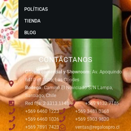
POLÍTICAS
TIENDA
BLOG
CONTÁCTANOS
Oficina comercial y Showroom:
Av. Apoquindo
6410 of 1006, Las Condes
Bodega:
Camino El Noviciado S/N Lampa,
Santiago, Chile
Red fija: 2 3313 1148
+569 9132 7186
+569 6460 1223
+569 3481 0368
+569 6460 1026
+569 5903 9820
+569 7891 7423
ventas@regalospro.cl