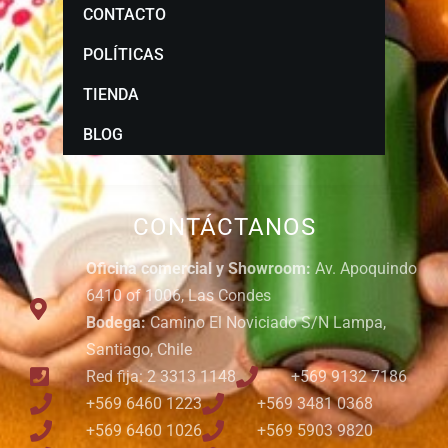
CONTACTO
POLÍTICAS
TIENDA
BLOG
CONTÁCTANOS
Oficina comercial y Showroom:
Av. Apoquindo
6410 of 1006, Las Condes
Bodega:
Camino El Noviciado S/N Lampa,
Santiago, Chile
Red fija: 2 3313 1148
+569 9132 7186
+569 6460 1223
+569 3481 0368
+569 6460 1026
+569 5903 9820