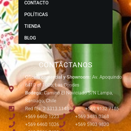
CONTACTO
POLÍTICAS
TIENDA
BLOG
CONTÁCTANOS
Oficina comercial y Showroom:
Av. Apoquindo
6410 of 1006, Las Condes
Bodega:
Camino El Noviciado S/N Lampa,
Santiago, Chile
Red fija: 2 3313 1148
+569 9132 7186
+569 6460 1223
+569 3481 0368
+569 6460 1026
+569 5903 9820