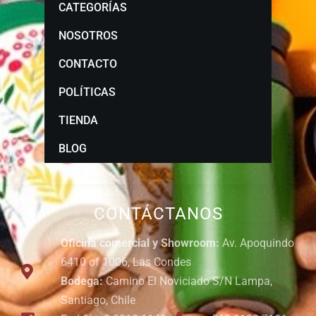
CATEGORÍAS
NOSOTROS
CONTACTO
POLÍTICAS
TIENDA
BLOG
CONTÁCTANOS
Oficina comercial y Showroom:
Av. Apoquindo
6410 of 1006, Las Condes
Bodega:
Camino El Noviciado S/N Lampa,
Santiago, Chile