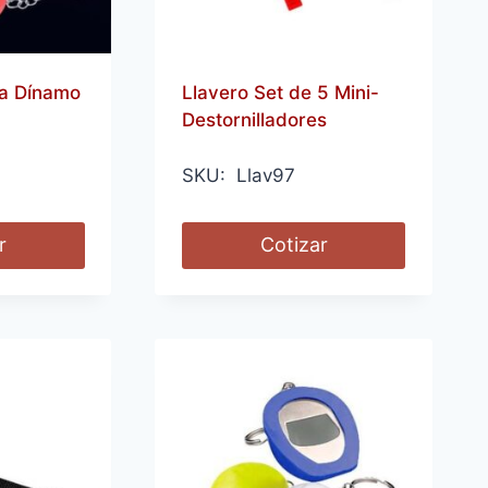
na Dínamo
Llavero Set de 5 Mini-
Destornilladores
SKU: Llav97
r
Cotizar