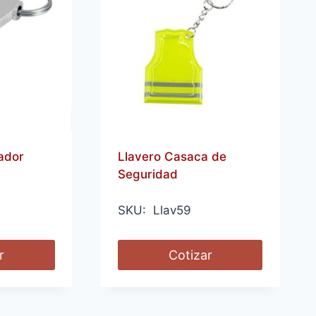
ador
Llavero Casaca de
Seguridad
SKU: Llav59
r
Cotizar