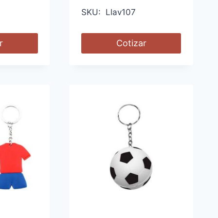
SKU: Llav107
r
Cotizar