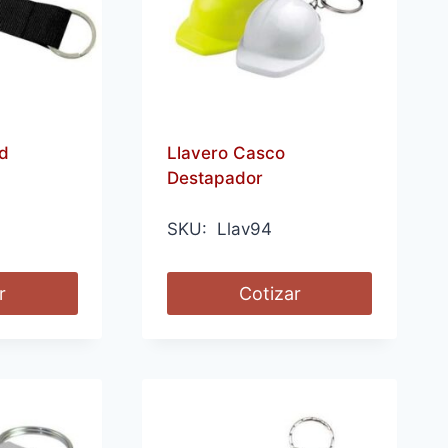
d
Llavero Casco
Destapador
SKU: Llav94
r
Cotizar