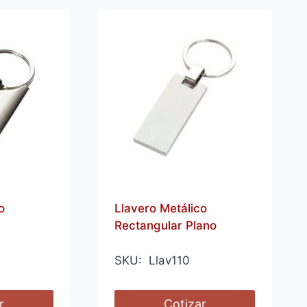
o
Llavero Metálico
Rectangular Plano
SKU: Llav110
r
Cotizar