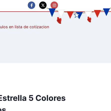
culos
strella 5 Colores
es